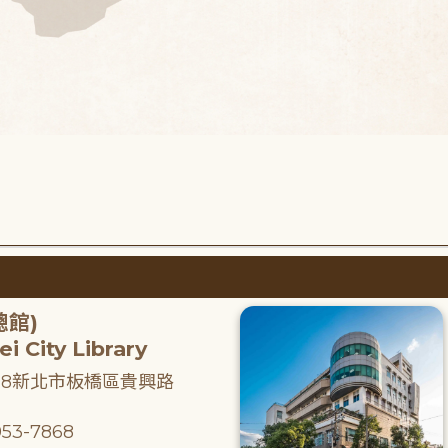
總館)
i City Library
218新北市板橋區貴興路
53-7868