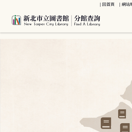
:::
回首頁
網站
:::