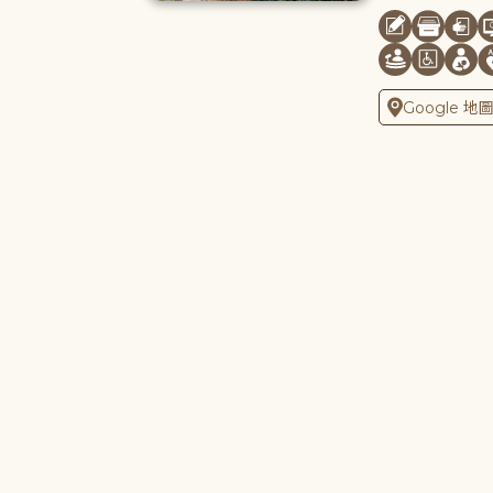
Google 地