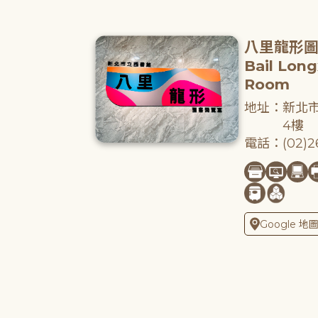
八里龍形
Bail Lon
Room
地址：新北市
4樓
電話：(02)26
Google 地