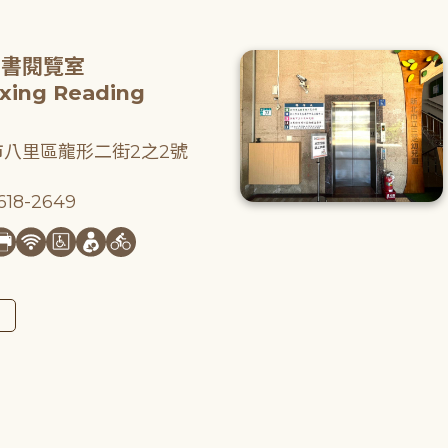
圖書閱覽室
gxing Reading
八里區龍形二街2之2號
18-2649
圖