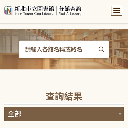
:::
:::
查詢結果