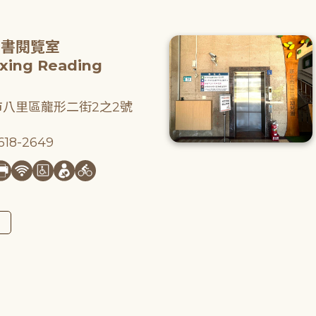
圖書閱覽室
gxing Reading
八里區龍形二街2之2號
18-2649
圖