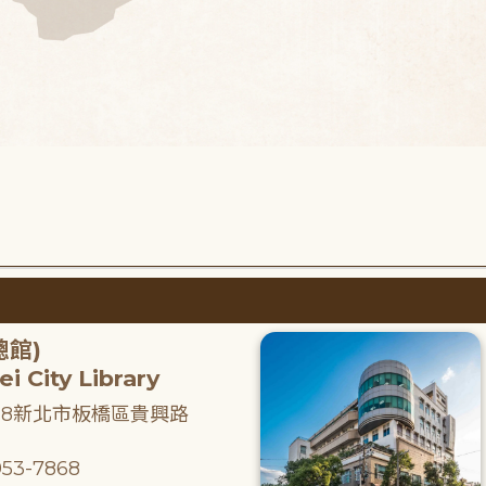
總館)
i City Library
218新北市板橋區貴興路
53-7868