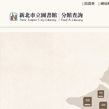
:::
回首頁
網站
:::