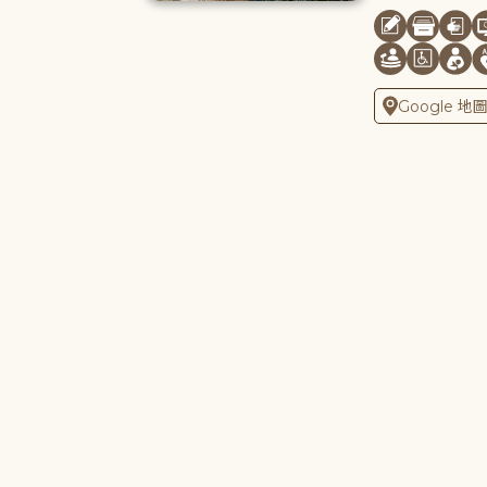
Google 地