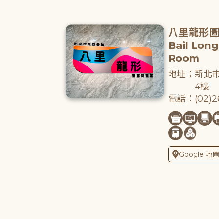
八里龍形
Bail Lon
Room
地址：新北市
4樓
電話：(02)26
Google 地