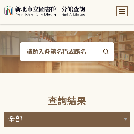
:::
:::
查詢結果