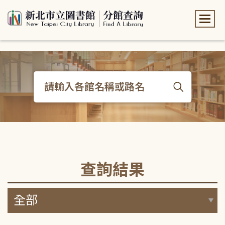
:::
:::
查詢結果