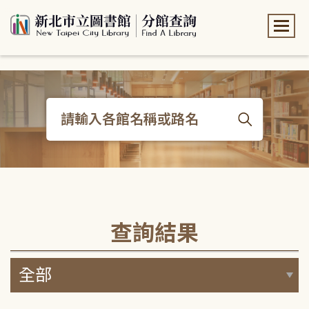
:::
:::
查詢結果