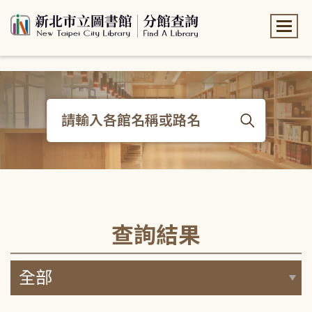
:::
:::
查詢結果