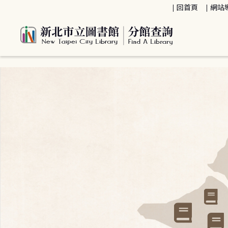
:::
回首頁
網站
:::