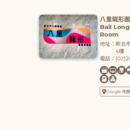
八里龍形
Bail Lon
Room
地址：新北市
4樓
電話：(02)26
Google 地