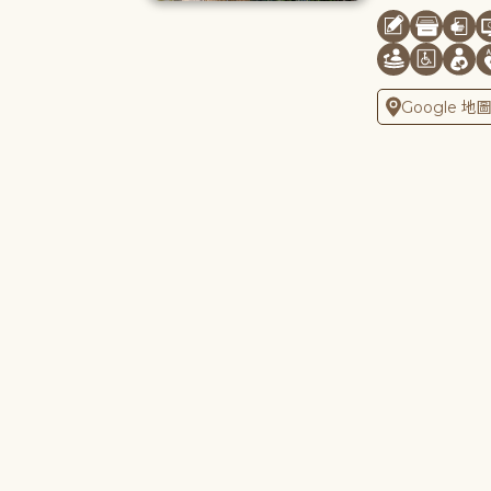
Google 地