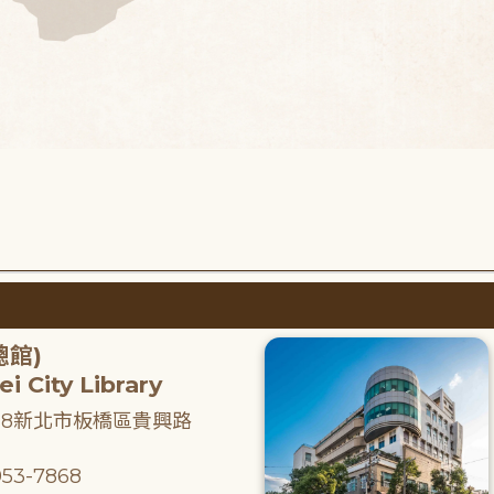
總館)
i City Library
218新北市板橋區貴興路
53-7868