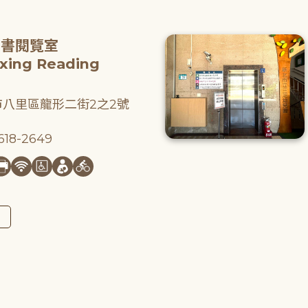
圖書閱覽室
gxing Reading
八里區龍形二街2之2號
18-2649
圖