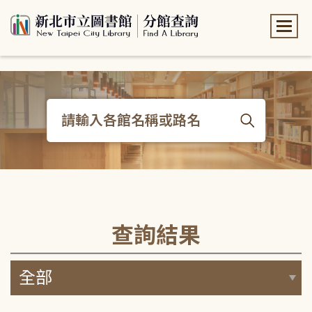
:::
:::
查詢結果