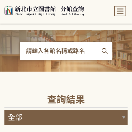
:::
:::
查詢結果