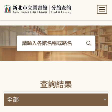
:::
:::
查詢結果