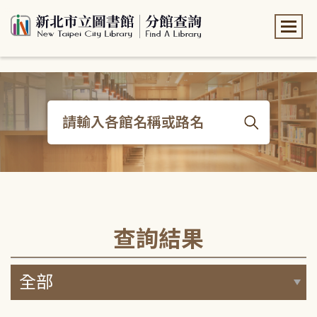
:::
:::
查詢結果