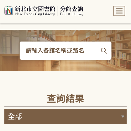
:::
:::
查詢結果