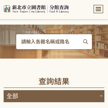
:::
:::
查詢結果