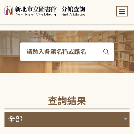
:::
:::
查詢結果