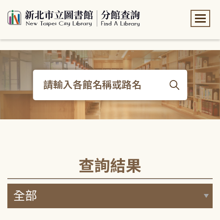
:::
:::
查詢結果