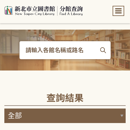
:::
:::
查詢結果