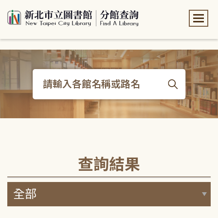
:::
:::
查詢結果