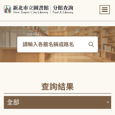
:::
:::
查詢結果