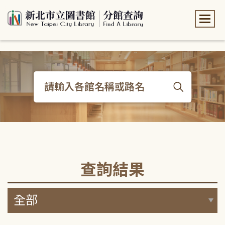
:::
:::
查詢結果