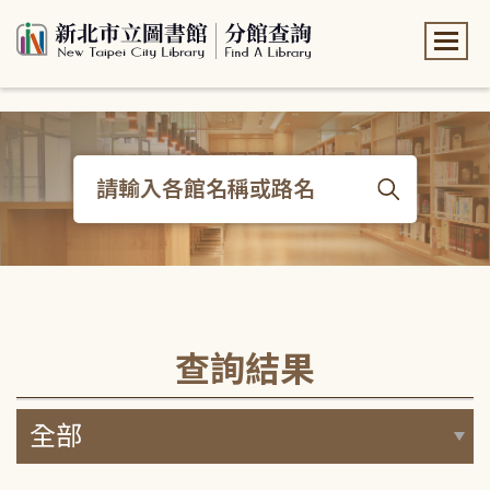
:::
:::
查詢結果