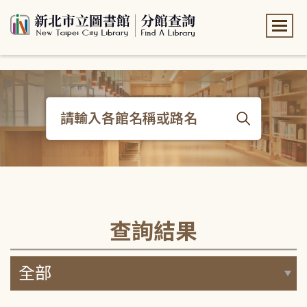
:::
:::
查詢結果