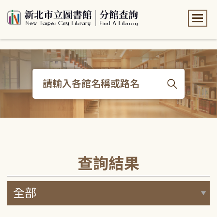
:::
:::
查詢結果