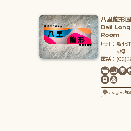
八里龍形
Bail Lon
Room
地址：新北市
4樓
電話：(02)26
Google 地