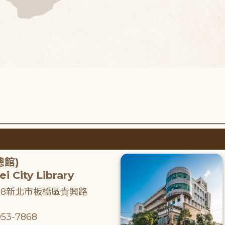
總館)
i City Library
218新北市板橋區貴興路
53-7868