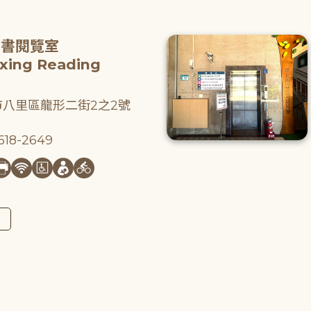
圖書閱覽室
gxing Reading
八里區龍形二街2之2號
18-2649
圖