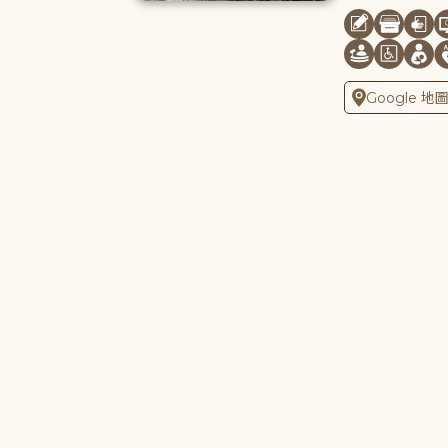
Google 地