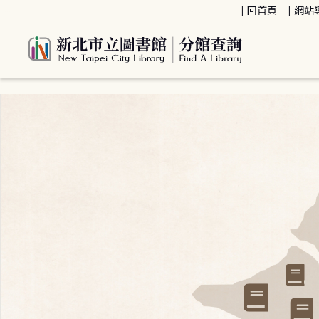
:::
回首頁
網站
:::