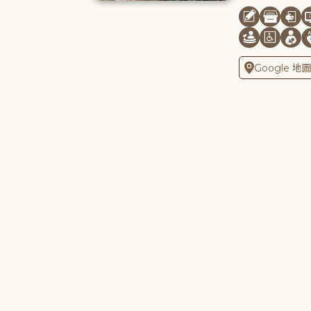
Google 地