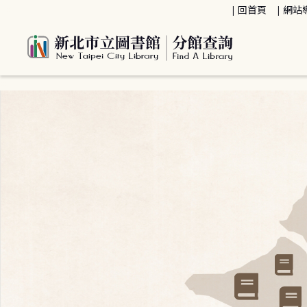
:::
回首頁
網站
:::