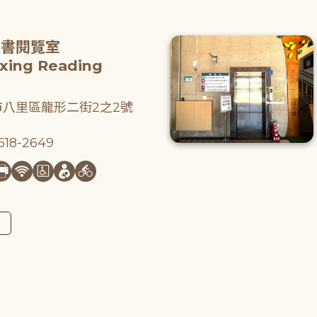
圖書閱覽室
gxing Reading
八里區龍形二街2之2號
18-2649
圖