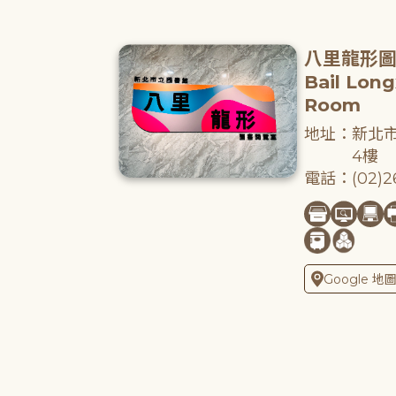
八里龍形
Bail Lon
Room
地址：新北市
4樓
電話：(02)26
Google 地