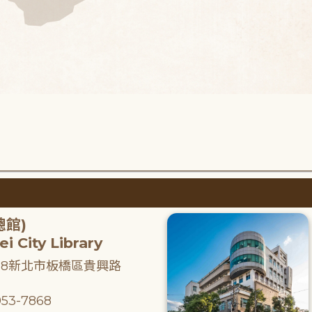
總館)
i City Library
218新北市板橋區貴興路
53-7868