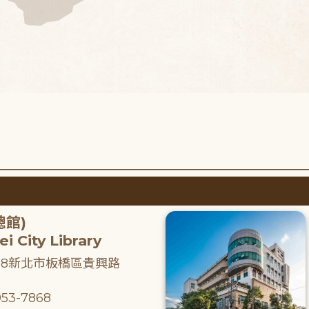
總館)
i City Library
218新北市板橋區貴興路
53-7868