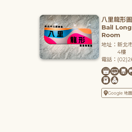
八里龍形
Bail Lon
Room
地址：新北市
4樓
電話：(02)26
Google 地