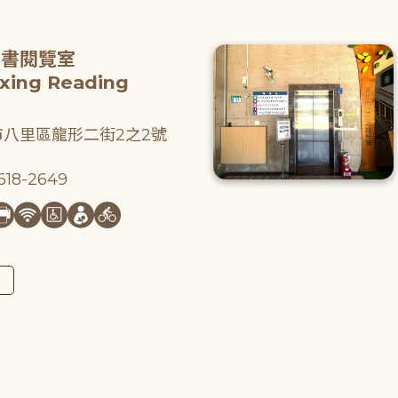
圖書閱覽室
gxing Reading
八里區龍形二街2之2號
18-2649
圖