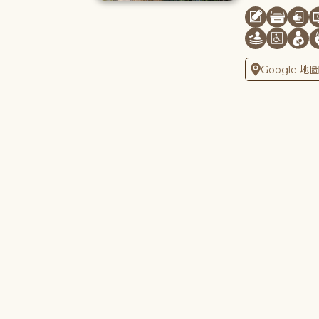
Google 地