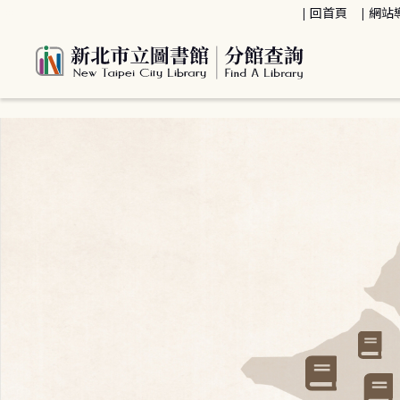
:::
回首頁
網站
:::