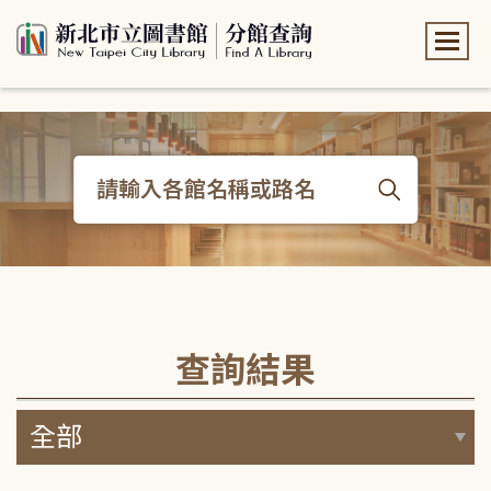
:::
:::
查詢結果