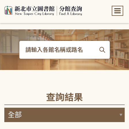
:::
:::
查詢結果