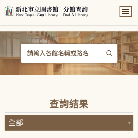
:::
:::
查詢結果