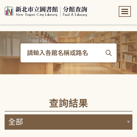
:::
:::
查詢結果