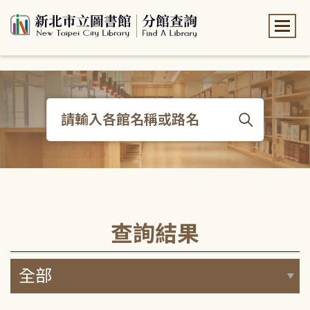
:::
:::
查詢結果