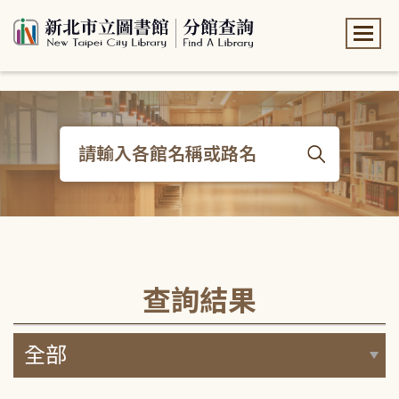
:::
:::
查詢結果