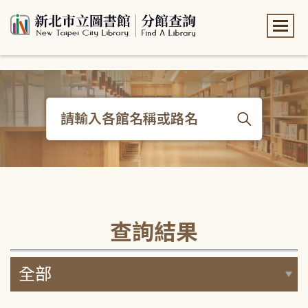
:::
:::
查詢結果