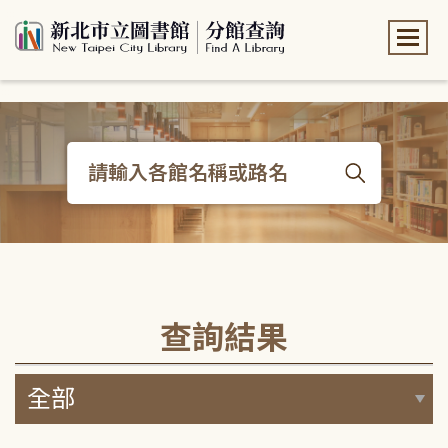
:::
:::
查詢結果