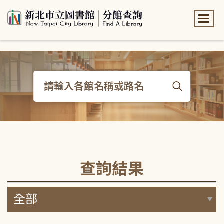
:::
:::
查詢結果