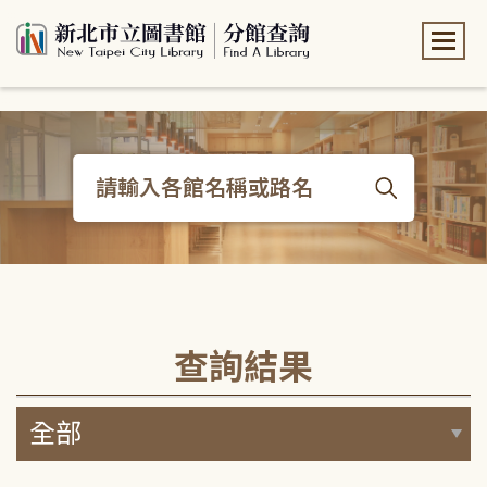
:::
:::
查詢結果