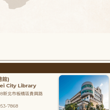
總館)
i City Library
218新北市板橋區貴興路
53-7868