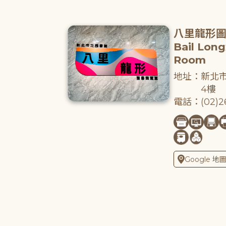
八里龍形
Bail Lon
Room
地址：新北市
4樓
電話：(02)26
Google 地