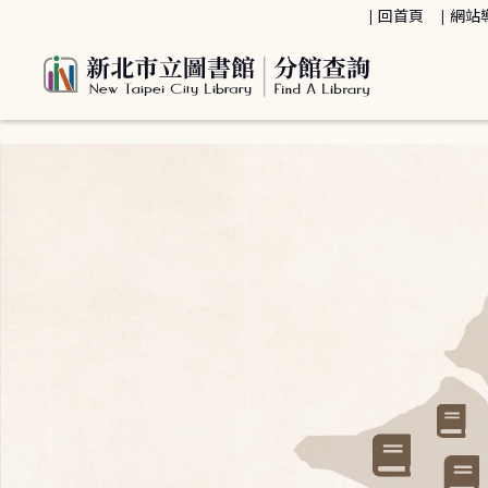
:::
回首頁
網站
:::