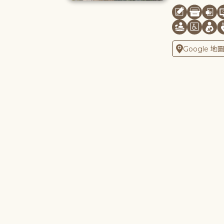
Google 地