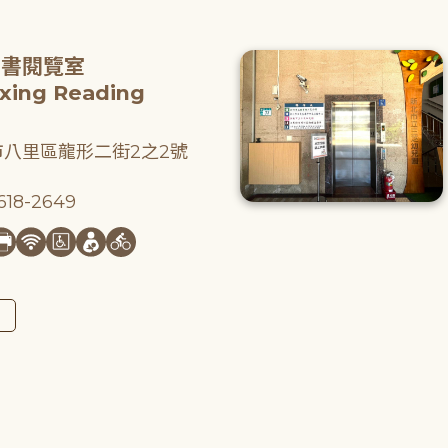
圖書閱覽室
gxing Reading
八里區龍形二街2之2號
18-2649
圖