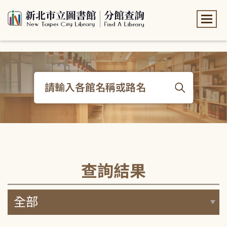
:::
:::
查詢結果