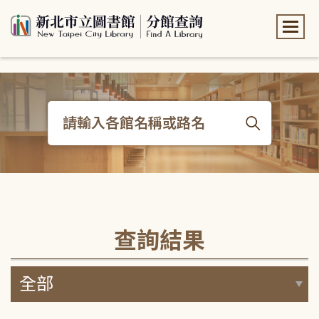
:::
:::
查詢結果