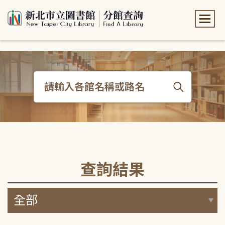
:::
:::
查詢結果