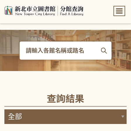
:::
:::
查詢結果