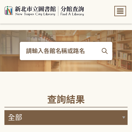
:::
:::
查詢結果