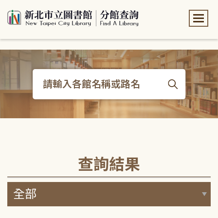
:::
:::
查詢結果