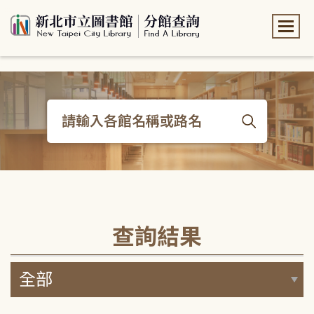
:::
:::
查詢結果