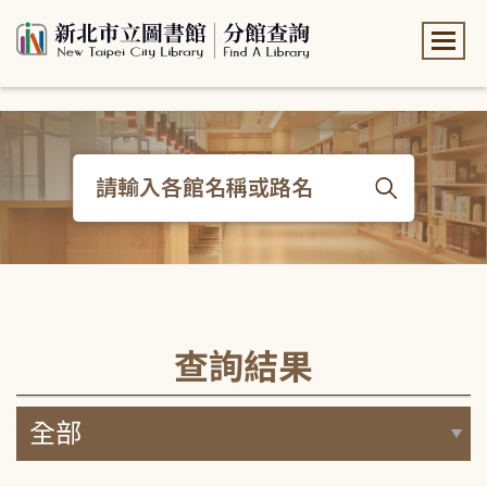
:::
:::
查詢結果