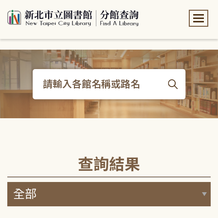
:::
:::
查詢結果