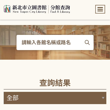
:::
:::
查詢結果