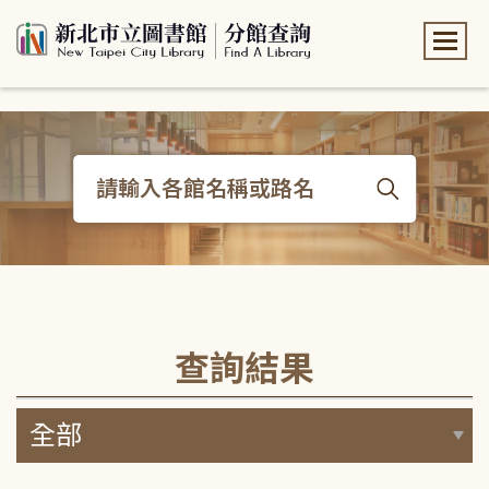
:::
:::
查詢結果