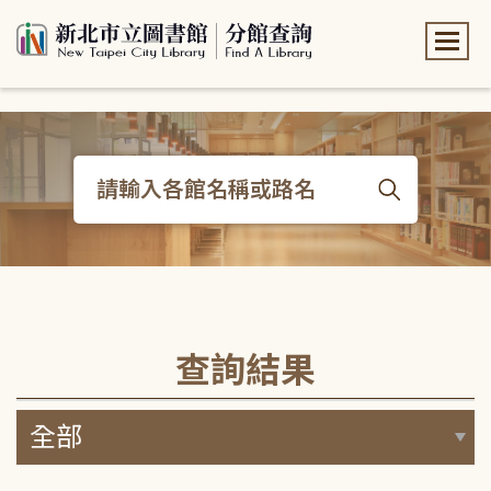
:::
:::
查詢結果