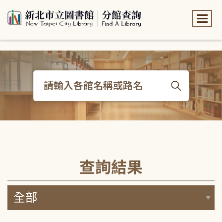
:::
:::
查詢結果